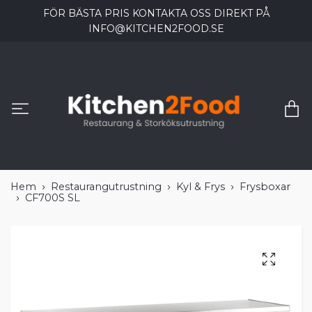
FÖR BÄSTA PRIS KONTAKTA OSS DIREKT PÅ
INFO@KITCHEN2FOOD.SE
Hem
Restaurangutrustning
Kyl & Frys
Frysboxar
CF700S SL