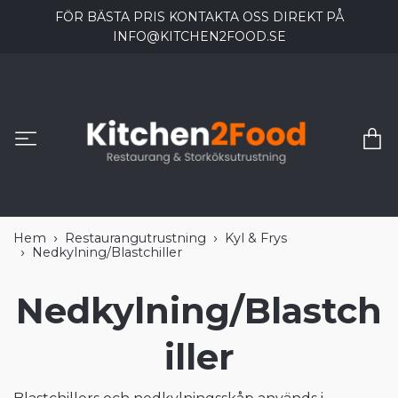
FÖR BÄSTA PRIS KONTAKTA OSS DIREKT PÅ
INFO@KITCHEN2FOOD.SE
Hem
Restaurangutrustning
Kyl & Frys
Nedkylning/Blastchiller
Nedkylning/Blastch
iller