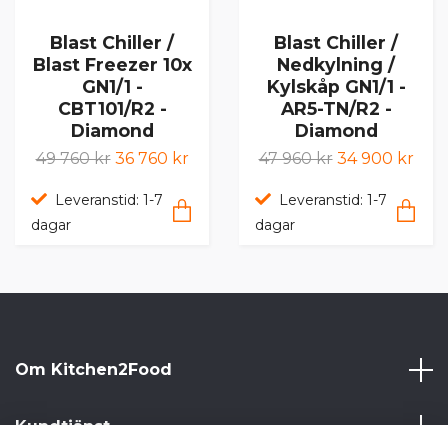
Blast Chiller /
Blast Chiller /
Blast Freezer 10x
Nedkylning /
GN1/1 -
Kylskåp GN1/1 -
CBT101/R2 -
AR5-TN/R2 -
Diamond
Diamond
49 760 kr
36 760 kr
47 960 kr
34 900 kr
Leveranstid: 1-7
Leveranstid: 1-7
dagar
dagar
Om Kitchen2Food
Kundtjänst