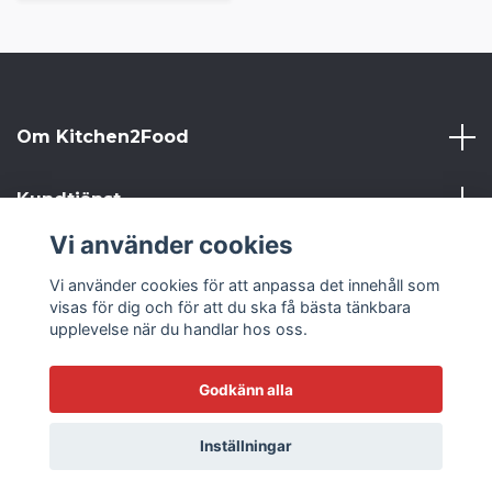
Om Kitchen2Food
Kundtjänst
Vi använder cookies
Kitchen2Food
Vi använder cookies för att anpassa det innehåll som
visas för dig och för att du ska få bästa tänkbara
Sociala medier
upplevelse när du handlar hos oss.
Godkänn alla
© 2026 Kitchen2Food
Inställningar