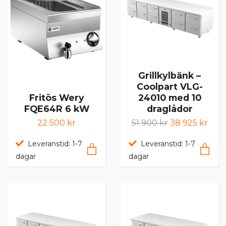
Grillkylbänk –
Coolpart VLG-
24010 med 10
Fritös Wery
draglådor
FQE64R 6 kW
51 900 kr
38 925 kr
22 500 kr
Leveranstid: 1-7
Leveranstid: 1-7
dagar
dagar