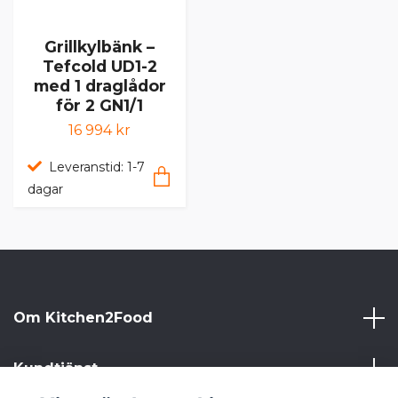
Grillkylbänk –
Tefcold UD1-2
med 1 draglådor
för 2 GN1/1
16 994 kr
Leveranstid: 1-7
dagar
Om Kitchen2Food
Kundtjänst