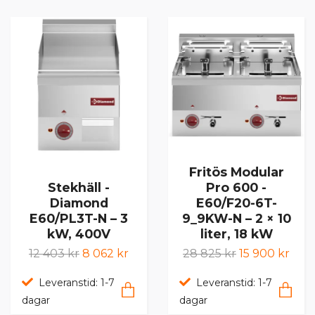
Fritös Modular
Stekhäll -
Pro 600 -
Diamond
E60/F20-6T-
E60/PL3T-N – 3
9_9KW-N – 2 × 10
kW, 400V
liter, 18 kW
12 403 kr
8 062 kr
28 825 kr
15 900 kr
Leveranstid: 1-7
Leveranstid: 1-7
dagar
dagar