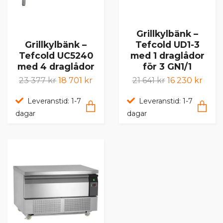
Grillkylbänk –
Grillkylbänk –
Tefcold UD1-3
Tefcold UC5240
med 1 draglådor
med 4 draglådor
för 3 GN1/1
23 377 kr
18 701 kr
21 641 kr
16 230 kr
Leveranstid: 1-7
Leveranstid: 1-7
dagar
dagar