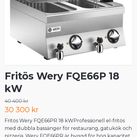
Fritös Wery FQE66P 18
kW
40 400 kr
30 300 kr
Fritös Wery FQE66PR 18 kWProfessionell el-fritös
med dubbla bassänger för restaurang, gatukök och
pizzeria. Wery FQE66PR är byggd för hög kapacitet,