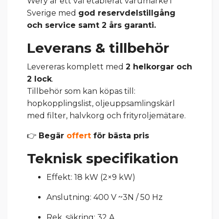
Wery är ett väl etablerat varumärke i
Sverige med
god reservdelstillgång
och service samt 2 års garanti.
Leverans & tillbehör
Levereras komplett med
2 helkorgar och
2 lock
.
Tillbehör som kan köpas till:
hopkopplingslist, oljeuppsamlingskärl
med filter, halvkorg och frityroljemätare.
👉
Begär
offert
för bästa pris
Teknisk specifikation
Effekt: 18 kW (2×9 kW)
Anslutning: 400 V ~3N / 50 Hz
Rek. säkring: 32 A