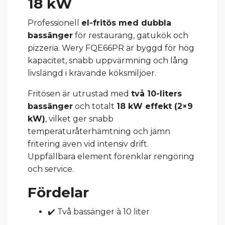
18 kW
Professionell
el-fritös med dubbla
bassänger
för restaurang, gatukök och
pizzeria. Wery FQE66PR är byggd för hög
kapacitet, snabb uppvärmning och lång
livslängd i krävande köksmiljöer.
Fritösen är utrustad med
två 10-liters
bassänger
och totalt
18 kW effekt (2×9
kW)
, vilket ger snabb
temperaturåterhämtning och jämn
fritering även vid intensiv drift.
Uppfällbara element förenklar rengöring
och service.
Fördelar
✔️ Två bassänger à 10 liter