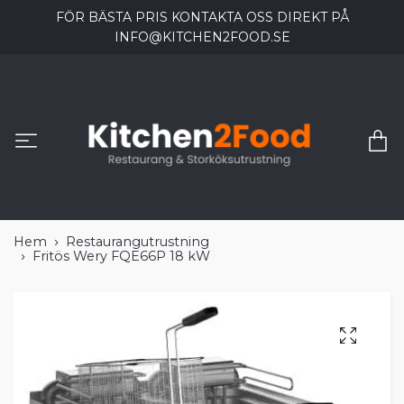
FÖR BÄSTA PRIS KONTAKTA OSS DIREKT PÅ
INFO@KITCHEN2FOOD.SE
Hem
Restaurangutrustning
Fritös Wery FQE66P 18 kW