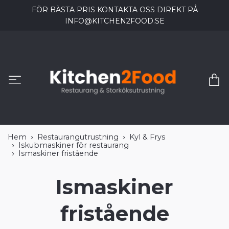
FÖR BÄSTA PRIS KONTAKTA OSS DIREKT PÅ
INFO@KITCHEN2FOOD.SE
Hem
Restaurangutrustning
Kyl & Frys
Iskubmaskiner för restaurang
Ismaskiner fristående
Ismaskiner
fristående