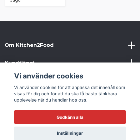
dagar
Om Kitchen2Food
Kundtjänst
Vi använder cookies
Kitchen2Food
Vi använder cookies för att anpassa det innehåll som
visas för dig och för att du ska få bästa tänkbara
Sociala medier
upplevelse när du handlar hos oss.
Godkänn alla
© 2026 Kitchen2Food
Inställningar