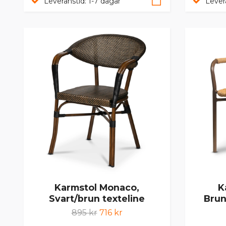
Leveranstid: 1-7 dagar
Lever
Karmstol Monaco,
K
Svart/brun texteline
Brun
895 kr
716 kr