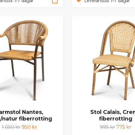
anstid: 1-7 dagar
Leveranstid: 1-7 dagar
armstol Nantes,
Stol Calais, Cr
/natur fiberrotting
fiberrotting
1 050 kr
950 kr
995 kr
775 kr