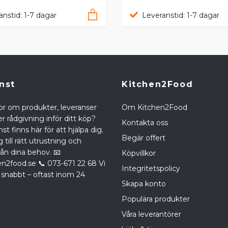
anstid: 1-7 dagar
Leveranstid: 1-7 dagar
nst
Kitchen2Food
or om produkter, leveranser
Om Kitchen2Food
r rådgivning inför ditt köp?
Kontakta oss
st finns här för att hjälpa dig.
Begär offert
g till rätt utrustning och
rån dina behov. 📧
Köpvillkor
en2food.se
📞 073-671 22 68 Vi
Integritetspolicy
 snabbt – oftast inom 24
Skapa konto
Populära produkter
Våra leverantörer