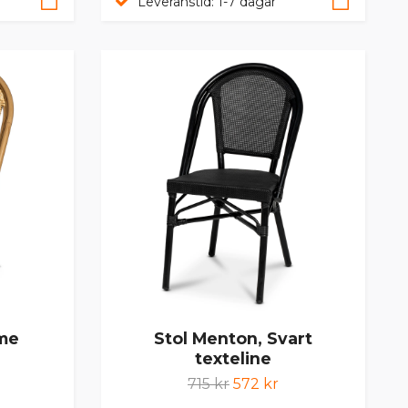
Leveranstid: 1-7 dagar
eme
Stol Menton, Svart
texteline
715 kr
572 kr