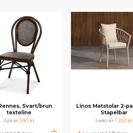
 Rennes, Svart/brun
Linos Matstolar 2-pac
texteline
Stapelbar
725 kr
590 kr
1 490 kr
1 250 kr