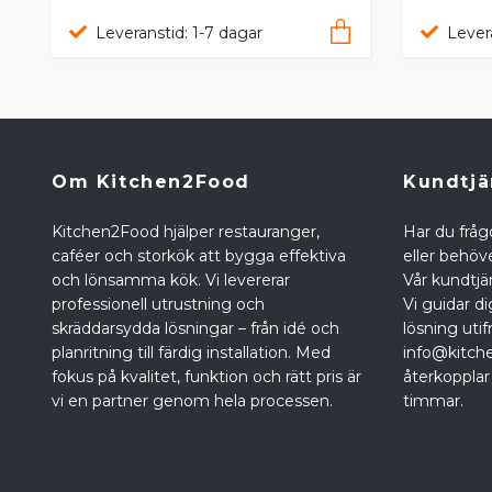
Leveranstid: 1-7 dagar
Lever
Om Kitchen2Food
Kundtjä
Kitchen2Food hjälper restauranger,
Har du fråg
caféer och storkök att bygga effektiva
eller behöve
och lönsamma kök. Vi levererar
Vår kundtjän
professionell utrustning och
Vi guidar di
skräddarsydda lösningar – från idé och
lösning utif
planritning till färdig installation. Med
info@kitch
fokus på kvalitet, funktion och rätt pris är
återkopplar
vi en partner genom hela processen.
timmar.