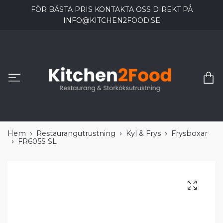
FÖR BÄSTA PRIS KONTAKTA OSS DIREKT PÅ
INFO@KITCHEN2FOOD.SE
Hem
Restaurangutrustning
Kyl & Frys
Frysboxar
FR605S SL