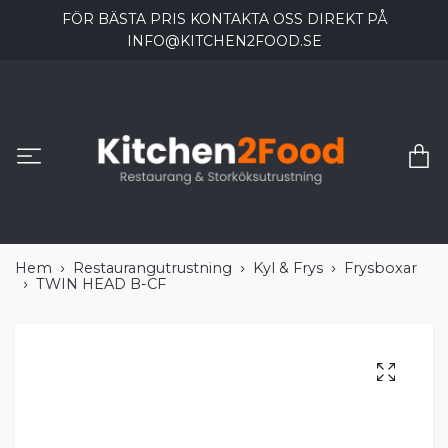
FÖR BÄSTA PRIS KONTAKTA OSS DIREKT PÅ
INFO@KITCHEN2FOOD.SE
Hem
Restaurangutrustning
Kyl & Frys
Frysboxar
TWIN HEAD B-CF