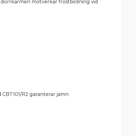
 dörrkarmen motverkar frostbildning vid
d CBT101/R2 garanterar jämn