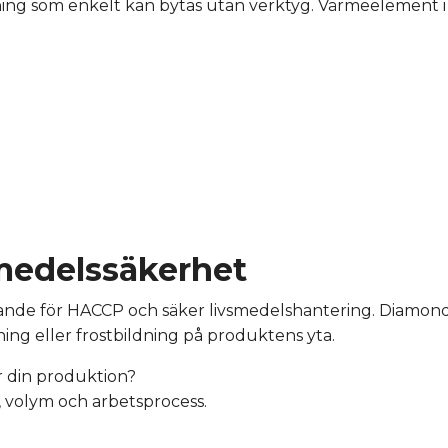
ing som enkelt kan bytas utan verktyg. Värmeelement i
smedelssäkerhet
ande för HACCP och säker livsmedelshantering. Diamon
ng eller frostbildning på produktens yta.
r din produktion?
de, volym och arbetsprocess.