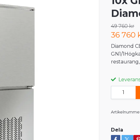
10x G
Diam
49 760 kr
36 760 
Diamond CBT
GN1/1Högkap
restaurang,
Leveranst
Artikelnummer
Dela