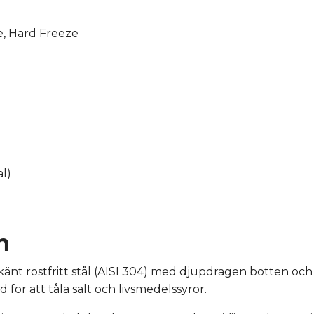
ze, Hard Freeze
l)
n
känt rostfritt stål (AISI 304) med djupdragen botten oc
för att tåla salt och livsmedelssyror.