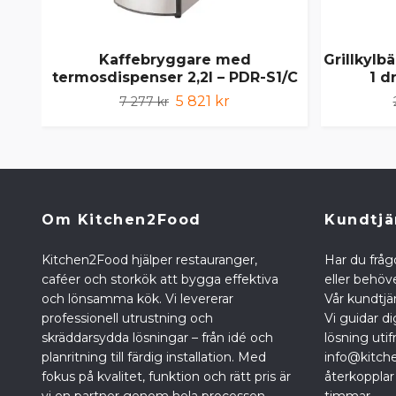
Kaffebryggare med
Grillkylb
termosdispenser 2,2l – PDR-S1/C
1 d
5 821 kr
7 277 kr
Om Kitchen2Food
Kundtjä
Kitchen2Food hjälper restauranger,
Har du fråg
caféer och storkök att bygga effektiva
eller behöve
och lönsamma kök. Vi levererar
Vår kundtjän
professionell utrustning och
Vi guidar di
skräddarsydda lösningar – från idé och
lösning utif
planritning till färdig installation. Med
info@kitch
fokus på kvalitet, funktion och rätt pris är
återkopplar