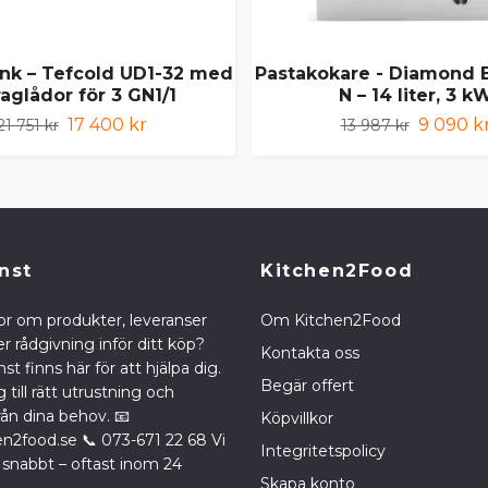
änk – Tefcold UD1-32 med
Pastakokare - Diamond 
raglådor för 3 GN1/1
N – 14 liter, 3 k
17 400 kr
9 090 k
21 751 kr
13 987 kr
nst
Kitchen2Food
or om produkter, leveranser
Om Kitchen2Food
r rådgivning inför ditt köp?
Kontakta oss
st finns här för att hjälpa dig.
Begär offert
g till rätt utrustning och
rån dina behov. 📧
Köpvillkor
en2food.se
📞 073-671 22 68 Vi
Integritetspolicy
 snabbt – oftast inom 24
Skapa konto