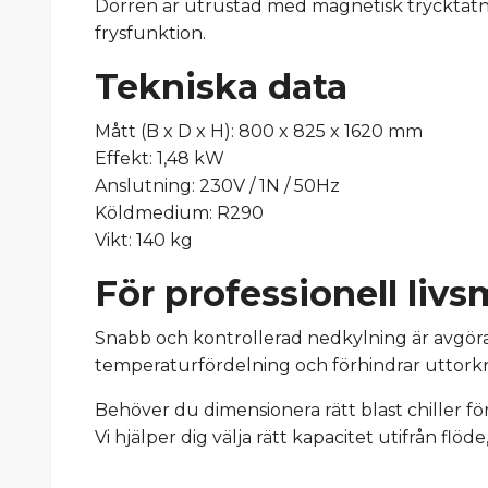
Dörren är utrustad med magnetisk trycktätn
frysfunktion.
Tekniska data
Mått (B x D x H): 800 x 825 x 1620 mm
Effekt: 1,48 kW
Anslutning: 230V / 1N / 50Hz
Köldmedium: R290
Vikt: 140 kg
För professionell liv
Snabb och kontrollerad nedkylning är avgör
temperaturfördelning och förhindrar uttorkni
Behöver du dimensionera rätt blast chiller fö
Vi hjälper dig välja rätt kapacitet utifrån flö