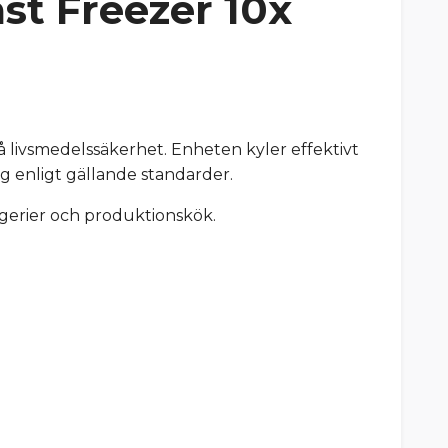
ast Freezer 10x
livsmedelssäkerhet. Enheten kyler effektivt
ång enligt gällande standarder.
agerier och produktionskök.