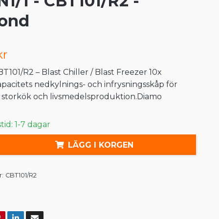
N1/1 - CBT101/R2 -
ond
kr
101/R2 – Blast Chiller / Blast Freezer 10x
acitets nedkylnings- och infrysningsskåp för
 storkök och livsmedelsproduktion.Diamo
id: 1-7 dagar
LÄGG I KORGEN
:
CBT101/R2