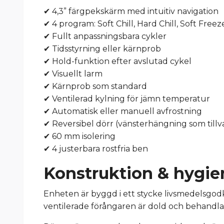
✔ 4,3” färgpekskärm med intuitiv navigation
✔ 4 program: Soft Chill, Hard Chill, Soft Free
✔ Fullt anpassningsbara cykler
✔ Tidsstyrning eller kärnprob
✔ Hold-funktion efter avslutad cykel
✔ Visuellt larm
✔ Kärnprob som standard
✔ Ventilerad kylning för jämn temperatur
✔ Automatisk eller manuell avfrostning
✔ Reversibel dörr (vänsterhängning som tillva
✔ 60 mm isolering
✔ 4 justerbara rostfria ben
Konstruktion & hygie
Enheten är byggd i ett stycke livsmedelsgod
ventilerade förångaren är dold och behandlad 