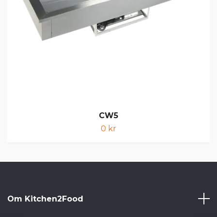
CW5
0 kr
Om Kitchen2Food