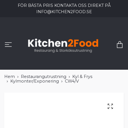
FÖR BÄSTA PRIS KONTAKTA OSS DIREKT PÅ
INFO@KITCHEN2FOOD.SE
Hem
Restaurangutrustning
Kyl & Frys
Kylmonter/Exponering
CW4/V