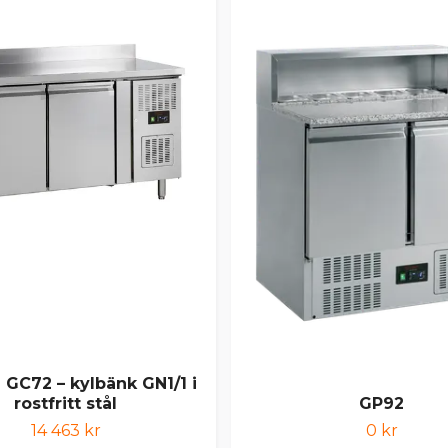
 GC72 – kylbänk GN1/1 i
rostfritt stål
GP92
14 463 kr
0 kr