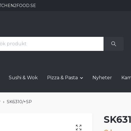
TCHEN2FOOD.SE
Sushi & Wok
Pizza & Pasta
Nyheter
Kam
r
SK6310/+SP
SK63