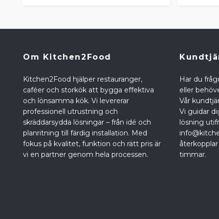
Om Kitchen2Food
Kundtjä
Kitchen2Food hjälper restauranger,
Har du fråg
caféer och storkök att bygga effektiva
eller behöve
och lönsamma kök. Vi levererar
Vår kundtjän
professionell utrustning och
Vi guidar di
skräddarsydda lösningar – från idé och
lösning utif
planritning till färdig installation. Med
info@kitch
fokus på kvalitet, funktion och rätt pris är
återkopplar
vi en partner genom hela processen.
timmar.