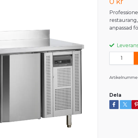
0 kr
Professionel
restaurang,
anpassad fö
Leveranst
Artikelnummer
Dela