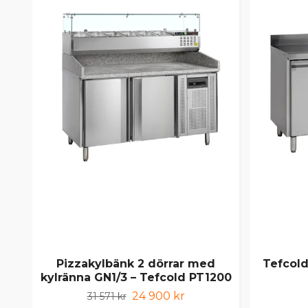
Pizzakylbänk 2 dörrar med
Tefcold
kylränna GN1/3 – Tefcold PT1200
24 900 kr
31 571 kr