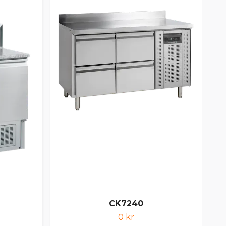
CK7240
0 kr