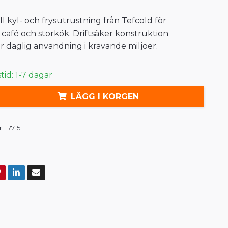
l kyl- och frysutrustning från Tefcold för
 café och storkök. Driftsäker konstruktion
r daglig användning i krävande miljöer.
id: 1-7 dagar
LÄGG I KORGEN
:
17715