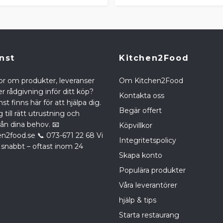
nst
Kitchen2Food
or om produkter, leveranser
Om Kitchen2Food
r rådgivning inför ditt köp?
Kontakta oss
st finns här för att hjälpa dig.
Begär offert
g till rätt utrustning och
rån dina behov. 📧
Köpvillkor
en2food.se
📞 073-671 22 68 Vi
Integritetspolicy
 snabbt – oftast inom 24
Skapa konto
Populära produkter
Våra leverantörer
hjälp & tips
Starta restaurang