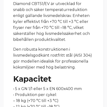
Diamond CBT51/EV är utvecklad för
snabb och säker temperaturreduktion
enligt gällande livsmedelskrav. Enheten
kyler effektivt från +70 °C till +3 °C eller
fryser ner från +70 °C till –18 °C, vilket
säkerställer hög livsmedelssäkerhet och
bibehållen produktkvalitet.
Den robusta konstruktionen i
livsmedelsgodkänt rostfritt stål (AISI 304)
gör modellen idealisk för professionella
köksmiljöer med hög belastning.
Kapacitet
• 5 x GN 1/1 eller 5 x EN 600x400 mm
• Produktion per cykel:
– 18 kg (+70 °C till +3 °C)
– 12 kg (+70 °C till –18 °C)