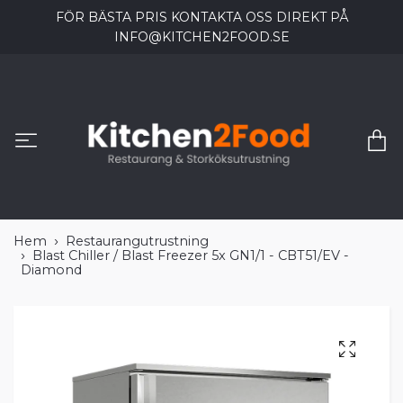
FÖR BÄSTA PRIS KONTAKTA OSS DIREKT PÅ
INFO@KITCHEN2FOOD.SE
Hem
Restaurangutrustning
Blast Chiller / Blast Freezer 5x GN1/1 - CBT51/EV -
Diamond