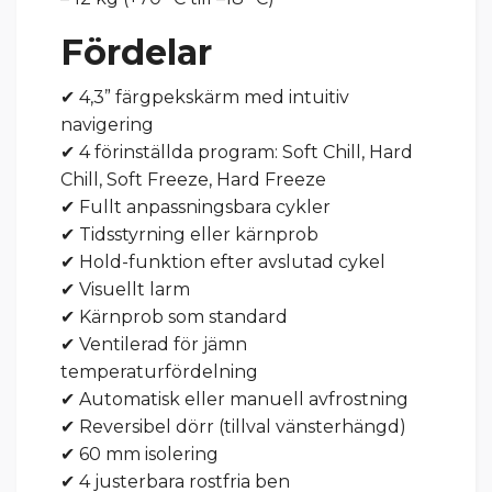
Fördelar
✔ 4,3” färgpekskärm med intuitiv
navigering
✔ 4 förinställda program: Soft Chill, Hard
Chill, Soft Freeze, Hard Freeze
✔ Fullt anpassningsbara cykler
✔ Tidsstyrning eller kärnprob
✔ Hold-funktion efter avslutad cykel
✔ Visuellt larm
✔ Kärnprob som standard
✔ Ventilerad för jämn
temperaturfördelning
✔ Automatisk eller manuell avfrostning
✔ Reversibel dörr (tillval vänsterhängd)
✔ 60 mm isolering
✔ 4 justerbara rostfria ben