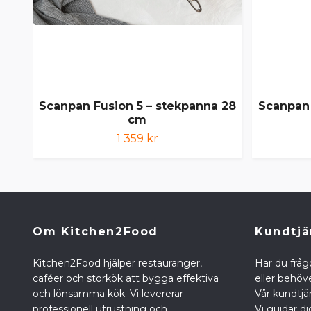
Scanpan Fusion 5 – stekpanna 28
Scanpan 
cm
1 359 kr
Om Kitchen2Food
Kundtjä
Kitchen2Food hjälper restauranger,
Har du fråg
caféer och storkök att bygga effektiva
eller behöve
och lönsamma kök. Vi levererar
Vår kundtjän
professionell utrustning och
Vi guidar di