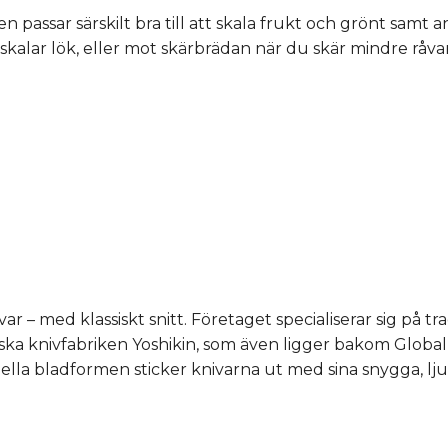
n passar särskilt bra till att skala frukt och grönt samt
kalar lök, eller mot skärbrädan när du skär mindre råvar
 – med klassiskt snitt. Företaget specialiserar sig på t
niska knivfabriken Yoshikin, som även ligger bakom Global
lla bladformen sticker knivarna ut med sina snygga, lju