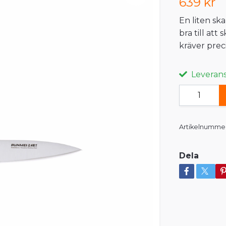
639 kr
En liten sk
bra till at
kräver prec
Leveranst
Artikelnummer
Dela