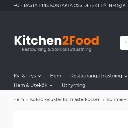
FÖR BÄSTA PRIS KONTAKTA OSS DIREKT PÅ
INFO@KI
Kyl & Frys
Hem
Restaurangutrustning
Hem & Utekök
Uthyrning
Hem
Köksprodukter för mästerkocken
Bunmei – 