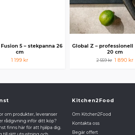
Fusion 5 – stekpanna 26
Global Z – professionell
cm
20 cm
1 199 kr
1 890 kr
2 559 kr
nst
Kitchen2Food
or om produkter, leveranser
Om Kitchen2Food
r rådgivning inför ditt köp?
Kontakta oss
st finns här för att hjälpa dig.
Begär offert
g till rätt utrustning och