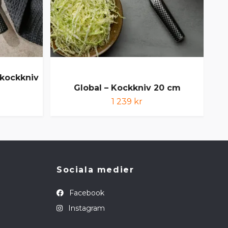
 kockkniv
Glo
Global – Kockkniv 20 cm
1 239 kr
Sociala medier
Facebook
Instagram