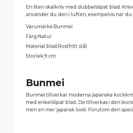
En liten skalkniv med dubbelslipat blad. Knive
använder du den i luften, exempelvis när du s
Varumärke:Bunmei
Färg:Natur
Material blad:Rostfritt stål
Storlek:9 cm
Bunmei
Bunmei tillverkar moderna japanska kockknivar
med enkelslipat blad. De tillverkas i den iko
men en mer japansk look. Förutom den specie