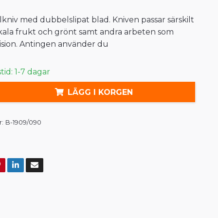
alkniv med dubbelslipat blad. Kniven passar särskilt
t skala frukt och grönt samt andra arbeten som
ision. Antingen använder du
id: 1-7 dagar
LÄGG I KORGEN
:
B-1909/090