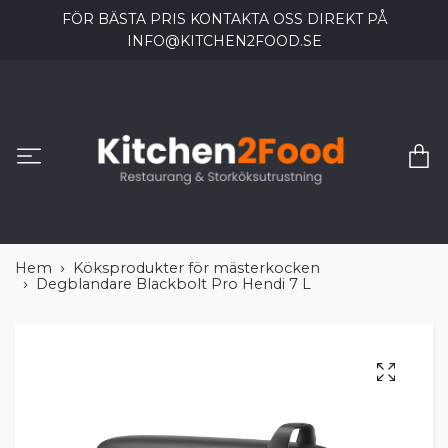
FÖR BÄSTA PRIS KONTAKTA OSS DIREKT PÅ
INFO@KITCHEN2FOOD.SE
Hem
Köksprodukter för mästerkocken
Degblandare Blackbolt Pro Hendi 7 L