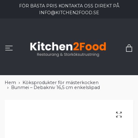
FÖR BÄSTA PRIS KONTAKTA OSS DIREKT PÅ
INFO@KITCHEN2FOOD.SE
Hem
Köksprodukter för mästerkocken
Bunmei – Debakniv 16,5 cm enkelslipad