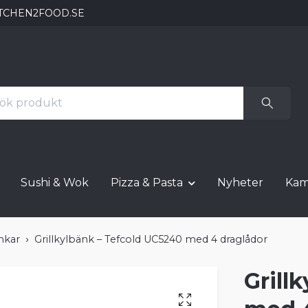
TCHEN2FOOD.SE
Sushi & Wok
Pizza & Pasta
Nyheter
Kam
änkar
Grillkylbänk – Tefcold UC5240 med 4 draglådor
Grill