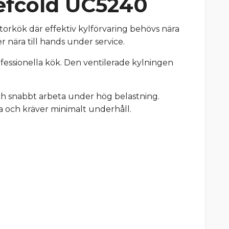
Tefcold UC5240
orkök där effektiv kylförvaring behövs nära
 nära till hands under service.
professionella kök. Den ventilerade kylningen
och snabbt arbeta under hög belastning.
 och kräver minimalt underhåll.