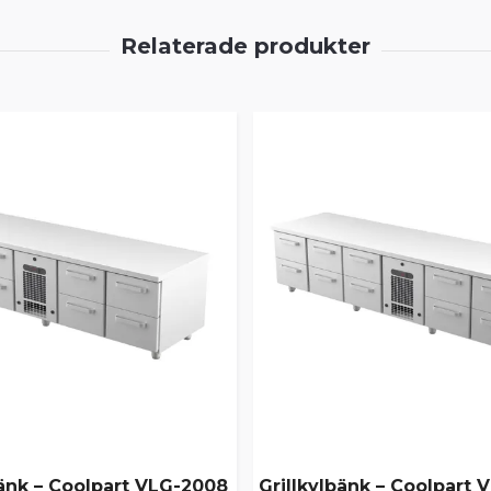
bänk – Coolpart VLG-2008
Grillkylbänk – Coolpart 