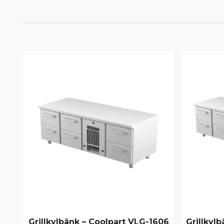
Grillkylbänk – Coolpart VLG-1606
Grillkyl