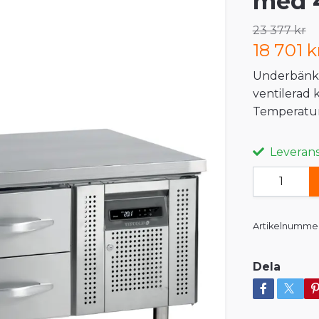
med 4
23 377 kr
18 701 k
Underbänks
ventilerad 
Temperatur +
Leveranst
Artikelnummer
Dela