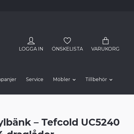
LOGGA IN
ÖNSKELISTA
VARUKORG
panjer
Service
Möbler
Tillbehör
kylbänk – Tefcold UC5240