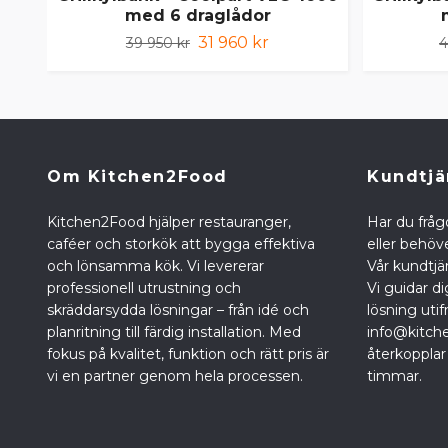
med 6 draglådor
31 960 kr
39 950 kr
4
Om Kitchen2Food
Kundtjä
Kitchen2Food hjälper restauranger,
Har du fråg
caféer och storkök att bygga effektiva
eller behöve
och lönsamma kök. Vi levererar
Vår kundtjän
professionell utrustning och
Vi guidar di
skräddarsydda lösningar – från idé och
lösning utif
planritning till färdig installation. Med
info@kitch
fokus på kvalitet, funktion och rätt pris är
återkopplar
vi en partner genom hela processen.
timmar.