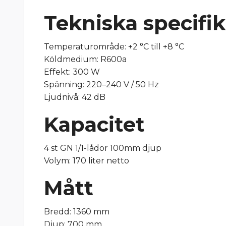
Tekniska specifi
Temperaturområde: +2 °C till +8 °C
Köldmedium: R600a
Effekt: 300 W
Spänning: 220–240 V / 50 Hz
Ljudnivå: 42 dB
Kapacitet
4 st GN 1/1-lådor 100mm djup
Volym: 170 liter netto
Mått
Bredd: 1360 mm
Djup: 700 mm