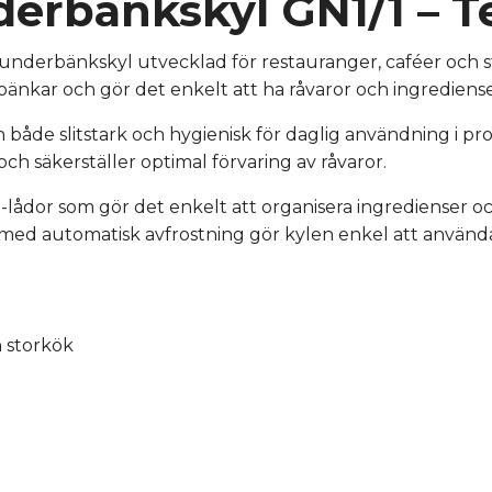
nderbänkskyl GN1/1 – 
underbänkskyl utvecklad för restauranger, caféer och st
änkar och gör det enkelt att ha råvaror och ingredienser
 den både slitstark och hygienisk för daglig användning i 
h säkerställer optimal förvaring av råvaror.
-lådor som gör det enkelt att organisera ingredienser 
med automatisk avfrostning gör kylen enkel att använda
 storkök