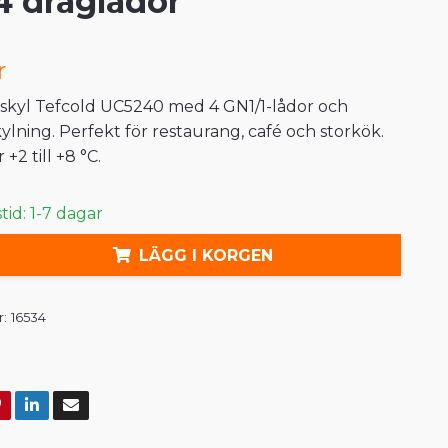
 draglådor
r
kyl Tefcold UC5240 med 4 GN1/1-lådor och
kylning. Perfekt för restaurang, café och storkök.
2 till +8 °C.
id: 1-7 dagar
LÄGG I KORGEN
:
16534