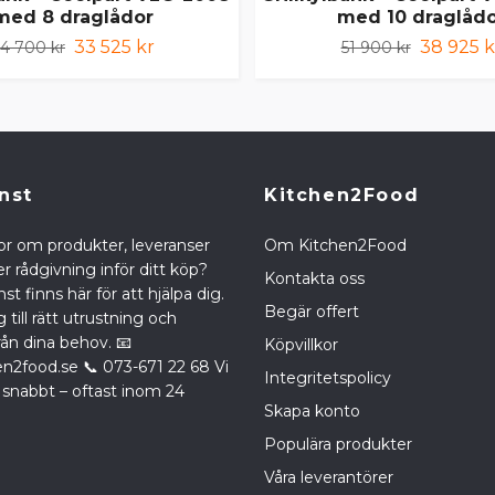
med 8 draglådor
med 10 draglåd
33 525 kr
38 925 k
4 700 kr
51 900 kr
nst
Kitchen2Food
or om produkter, leveranser
Om Kitchen2Food
r rådgivning inför ditt köp?
Kontakta oss
st finns här för att hjälpa dig.
Begär offert
g till rätt utrustning och
rån dina behov. 📧
Köpvillkor
en2food.se
📞 073-671 22 68 Vi
Integritetspolicy
 snabbt – oftast inom 24
Skapa konto
Populära produkter
Våra leverantörer