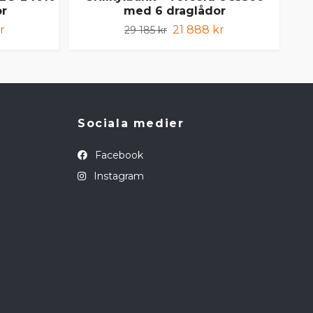
or
med 6 draglådor
r
21 888 kr
29 185 kr
Sociala medier
Facebook
Instagram