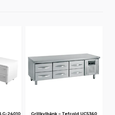
VLG-24010
Grillkylbänk – Tefcold UC5360
Gri