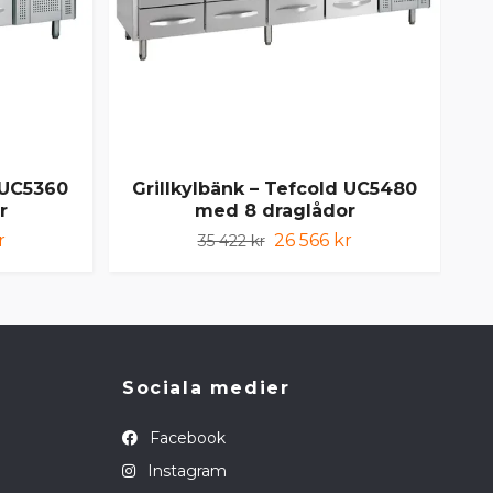
 UC5360
Grillkylbänk – Tefcold UC5480
Gri
r
med 8 draglådor
r
26 566 kr
35 422 kr
Sociala medier
Facebook
Instagram