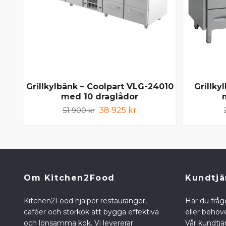
Grillkylbänk – Coolpart VLG-24010
Grillky
med 10 draglådor
38 925 kr
51 900 kr
Om Kitchen2Food
Kundtjä
Kitchen2Food hjälper restauranger,
Har du fråg
caféer och storkök att bygga effektiva
eller behöve
och lönsamma kök. Vi levererar
Vår kundtjän