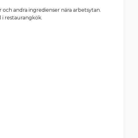
r och andra ingredienser nära arbetsytan.
l i restaurangkök.