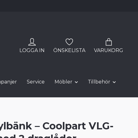
LOGGA IN
ÖNSKELISTA
VARUKORG
panjer
Service
Möbler
Tillbehör
kylbänk – Coolpart VLG-