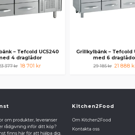
lbänk – Tefcold UC5240
Grillkylbänk – Tefcold
med 4 draglådor
med 6 draglådo
18 701 kr
21 888 k
23 377 kr
29 185 kr
nst
Kitchen2Food
or om produkter, leveranser
Om Kitchen2Food
r rådgivning inför ditt köp?
Kontakta oss
st finns här för att hjälpa dig.