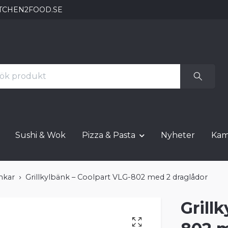
TCHEN2FOOD.SE
Sushi & Wok
Pizza & Pasta
Nyheter
Kam
änkar
Grillkylbänk – Coolpart VLG-802 med 2 draglådor
Grill