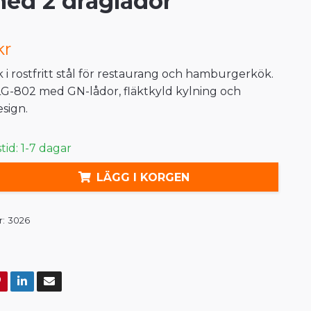
ed 2 draglådor
kr
k i rostfritt stål för restaurang och hamburgerkök.
G-802 med GN-lådor, fläktkyld kylning och
sign.
id: 1-7 dagar
LÄGG I KORGEN
:
3026