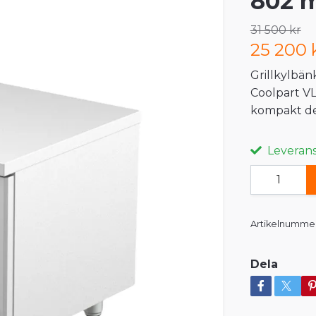
802 m
31 500 kr
25 200 
Grillkylbän
Coolpart VL
kompakt de
Leveranst
Artikelnummer
Dela