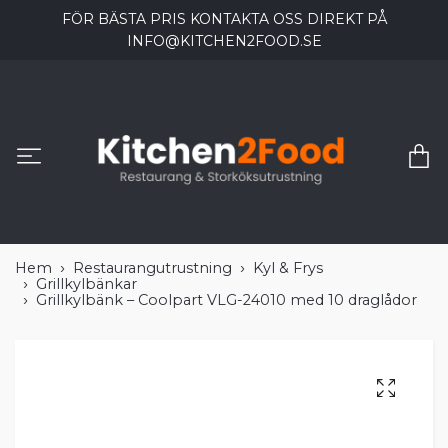
FÖR BÄSTA PRIS KONTAKTA OSS DIREKT PÅ
INFO@KITCHEN2FOOD.SE
Hem
Restaurangutrustning
Kyl & Frys
Grillkylbänkar
Grillkylbänk – Coolpart VLG-24010 med 10 draglådor