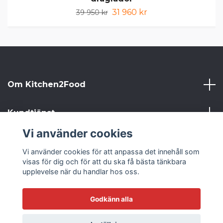
31 960 kr
39 950 kr
Om Kitchen2Food
Kundtjänst
Vi använder cookies
Kitchen2Food
Vi använder cookies för att anpassa det innehåll som
visas för dig och för att du ska få bästa tänkbara
Sociala medier
upplevelse när du handlar hos oss.
Godkänn alla
© 2026 Kitchen2Food