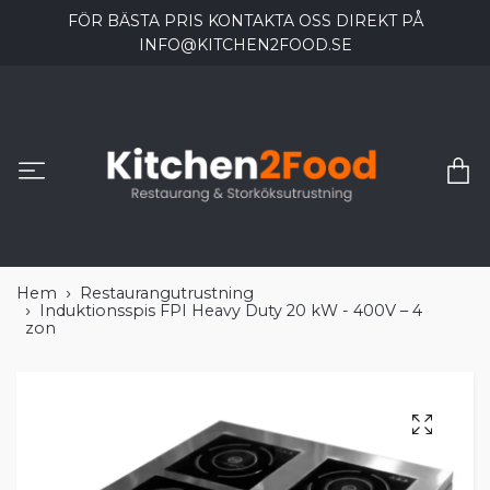
FÖR BÄSTA PRIS KONTAKTA OSS DIREKT PÅ
INFO@KITCHEN2FOOD.SE
Hem
Restaurangutrustning
Induktionsspis FPI Heavy Duty 20 kW - 400V – 4
zon