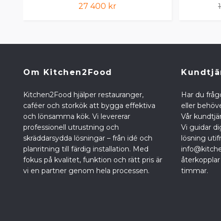
27 400 kr
Om Kitchen2Food
Kundtjä
Kitchen2Food hjälper restauranger,
Har du fråg
caféer och storkök att bygga effektiva
eller behöve
och lönsamma kök. Vi levererar
Vår kundtjän
professionell utrustning och
Vi guidar di
skräddarsydda lösningar – från idé och
lösning utif
planritning till färdig installation. Med
info@kitch
fokus på kvalitet, funktion och rätt pris är
återkopplar
vi en partner genom hela processen.
timmar.