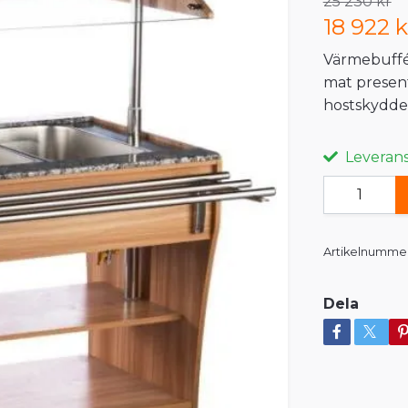
25 230 kr
18 922 k
Värmebuffé
mat present
hostskyddet.
Leveranst
Artikelnummer
Dela