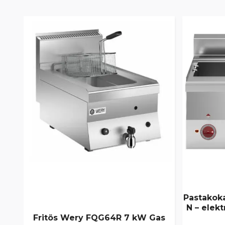
Pastakok
N – elekt
Fritös Wery FQG64R 7 kW Gas