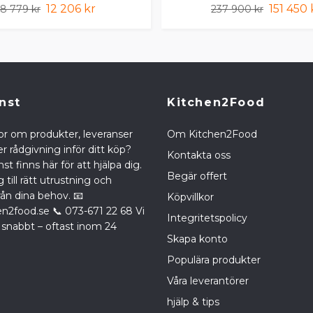
12 206 kr
151 450 
18 779 kr
237 900 kr
nst
Kitchen2Food
or om produkter, leveranser
Om Kitchen2Food
r rådgivning inför ditt köp?
Kontakta oss
st finns här för att hjälpa dig.
Begär offert
g till rätt utrustning och
rån dina behov. 📧
Köpvillkor
en2food.se
📞 073-671 22 68 Vi
Integritetspolicy
 snabbt – oftast inom 24
Skapa konto
Populära produkter
Våra leverantörer
hjälp & tips