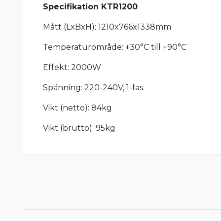
Specifikation KTR1200
Mått (LxBxH): 1210x766x1338mm
Temperaturområde: +30°C
till +90°C
Effekt: 2000W
Spänning: 220-240V, 1-fas.
Vikt (netto): 84kg
Vikt (brutto): 95kg