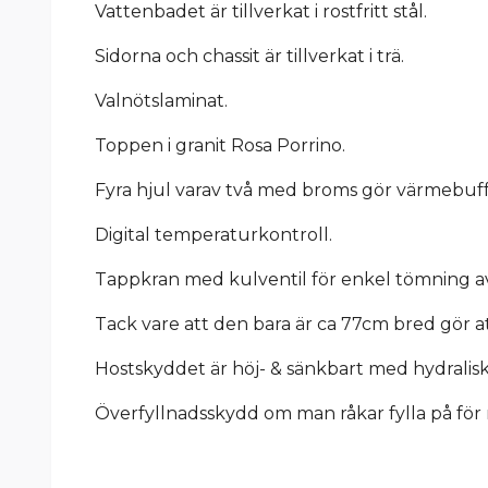
Vattenbadet är tillverkat i rostfritt stål.
Sidorna och chassit är tillverkat i trä.
Valnötslaminat.
Toppen i granit Rosa Porrino.
Fyra hjul varav två med broms gör värmebuffén
Digital temperaturkontroll.
Tappkran med kulventil för enkel tömning av
Tack vare att den bara är ca 77cm bred gör a
Hostskyddet är höj- & sänkbart med hydralisk
Överfyllnadsskydd om man råkar fylla på för