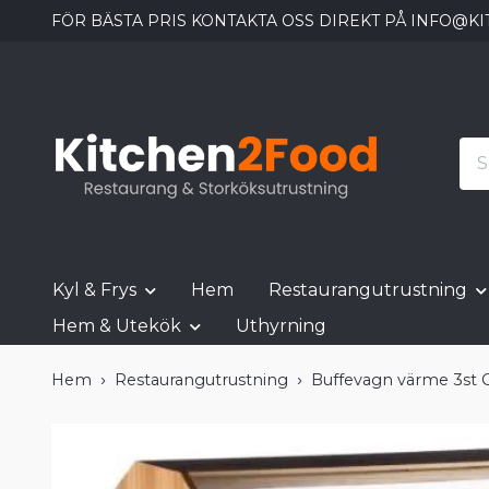
FÖR BÄSTA PRIS KONTAKTA OSS DIREKT PÅ
INFO@KI
Kyl & Frys
Hem
Restaurangutrustning
Hem & Utekök
Uthyrning
Hem
Restaurangutrustning
Buffevagn värme 3st 