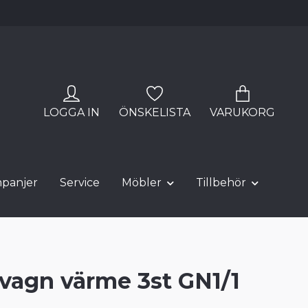
LOGGA IN
ÖNSKELISTA
VARUKORG
panjer
Service
Möbler
Tillbehör
vagn värme 3st GN1/1