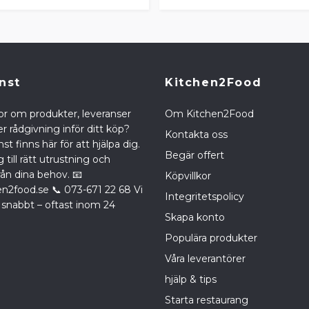
nst
Kitchen2Food
or om produkter, leveranser
Om Kitchen2Food
r rådgivning inför ditt köp?
Kontakta oss
st finns här för att hjälpa dig.
Begär offert
g till rätt utrustning och
rån dina behov. 📧
Köpvillkor
en2food.se
📞 073-671 22 68 Vi
Integritetspolicy
 snabbt – oftast inom 24
Skapa konto
Populära produkter
Våra leverantörer
hjälp & tips
Starta restaurang