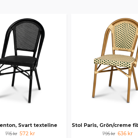
enton, Svart texteline
Stol Paris, Grön/creme fi
572 kr
636 kr
715 kr
795 kr