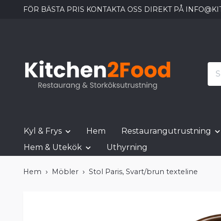
FÖR BÄSTA PRIS KONTAKTA OSS DIREKT PÅ
INFO@KI
Kyl & Frys
Hem
Restaurangutrustning
Hem & Utekök
Uthyrning
Hem
Möbler
Stol Paris, Svart/brun texteline