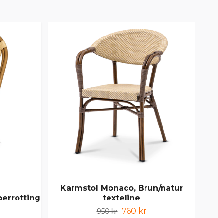
Karmstol Monaco, Brun/natur
berrotting
texteline
760 kr
950 kr