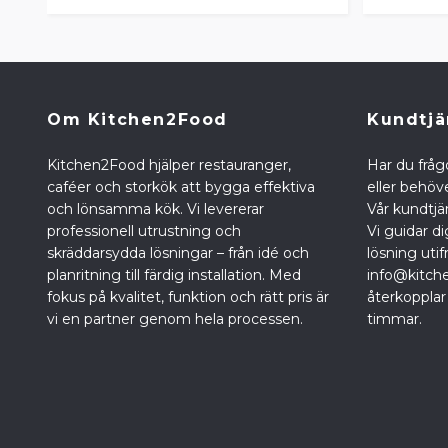
Om Kitchen2Food
Kundtjä
Kitchen2Food hjälper restauranger,
Har du fråg
caféer och storkök att bygga effektiva
eller behöve
och lönsamma kök. Vi levererar
Vår kundtjän
professionell utrustning och
Vi guidar di
skräddarsydda lösningar – från idé och
lösning utif
planritning till färdig installation. Med
info@kitch
fokus på kvalitet, funktion och rätt pris är
återkopplar
vi en partner genom hela processen.
timmar.