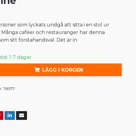
line
rsoner som lyckats undgå att sitta i en stol ur
s. Många caféer och restauranger har denna
som sitt förstahandsval. Det är in
id: 1-7 dagar
LÄGG I KORGEN
:
78577