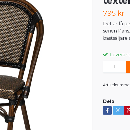
texte
795 kr
Det är få pe
serien Pari
bästsäljare 
Leveranst
Artikelnummer
Dela