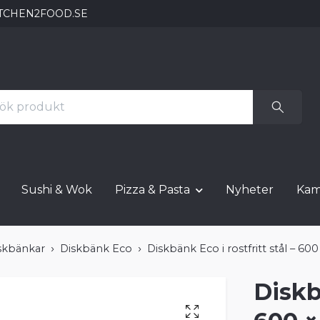
TCHEN2FOOD.SE
Sushi & Wok
Pizza & Pasta
Nyheter
Kam
skbänkar
Diskbänk Eco
Diskbänk Eco i rostfritt stål – 6
Diskbä