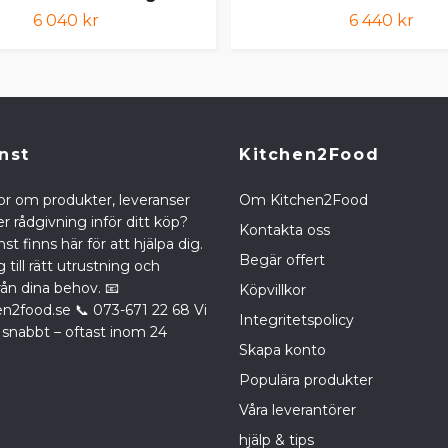
6 040 kr
6 440 kr
nst
Kitchen2Food
or om produkter, leveranser
Om Kitchen2Food
r rådgivning inför ditt köp?
Kontakta oss
st finns här för att hjälpa dig.
Begär offert
g till rätt utrustning och
rån dina behov. 📧
Köpvillkor
en2food.se
📞 073-671 22 68 Vi
Integritetspolicy
 snabbt – oftast inom 24
Skapa konto
Populära produkter
Våra leverantörer
hjälp & tips