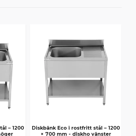
tål – 1200
Diskbänk Eco i rostfritt stål – 1200
Dis
höger
× 700 mm - diskho vänster