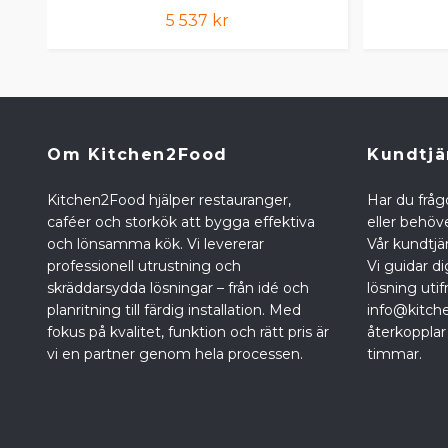
5 537 kr
Om Kitchen2Food
Kundtjä
Kitchen2Food hjälper restauranger,
Har du fråg
caféer och storkök att bygga effektiva
eller behöve
och lönsamma kök. Vi levererar
Vår kundtjän
professionell utrustning och
Vi guidar di
skräddarsydda lösningar – från idé och
lösning utif
planritning till färdig installation. Med
info@kitch
fokus på kvalitet, funktion och rätt pris är
återkopplar
vi en partner genom hela processen.
timmar.