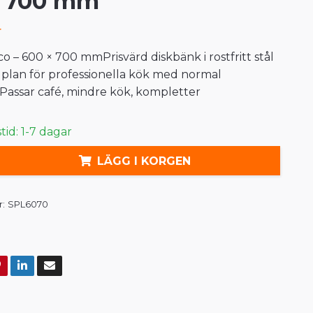
× 700 mm
r
o – 600 × 700 mmPrisvärd diskbänk i rostfritt stål
lplan för professionella kök med normal
 Passar café, mindre kök, kompletter
id: 1-7 dagar
LÄGG I KORGEN
:
SPL6070