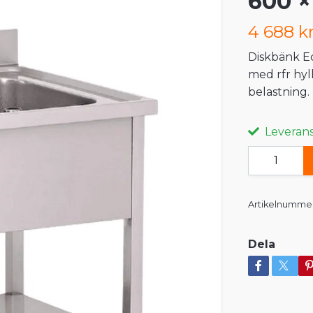
600 
4 688 k
Diskbänk Ec
med rfr hyl
belastning.
Leveranst
Artikelnummer
Dela