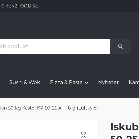
TCHEN2FOOD.SE
Sushi & Wok
Pizza & Pasta
Nyheter
Kam
in 50 kg Kastel KP 50-25 A – 18 g (Luftkyld)
Iskub