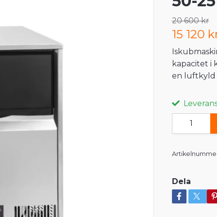
50-25
20 600 kr
15 120 k
Iskubmaskin
kapacitet 
en luftkyld
Leveranst
Artikelnummer
Dela