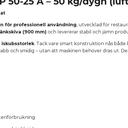
 50-25 A – 50 kg/dygn (luft
at
in för professionell användning
, utvecklad för restau
bänkskiva (900 mm)
och levererar stabil och jämn produk
 iskubsstorlek
. Tack vare smart konstruktion nås bå
snabb och smidig – utan att maskinen behöver dras ut. De
attenförbrukning