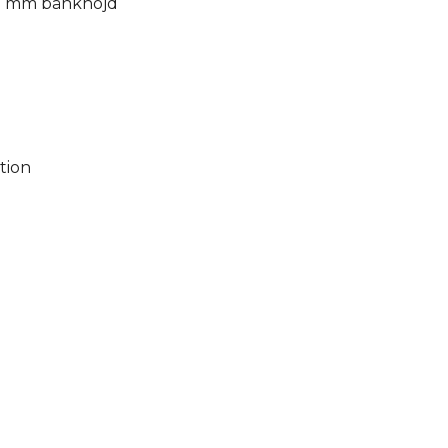
0 mm bänkhöjd
tion