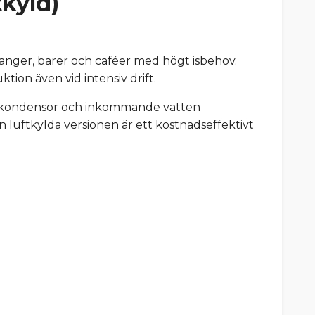
kyld)
ranger, barer och caféer med högt isbehov.
tion även vid intensiv drift.
de kondensor och inkommande vatten
n luftkylda versionen är ett kostnadseffektivt