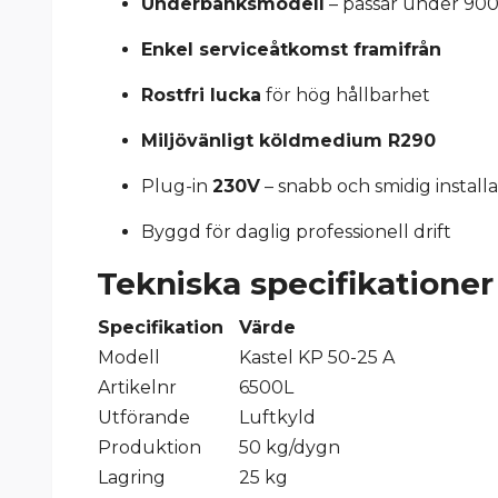
Underbänksmodell
– passar under 90
Enkel serviceåtkomst framifrån
Rostfri lucka
för hög hållbarhet
Miljövänligt köldmedium R290
Plug-in
230V
– snabb och smidig installa
Byggd för daglig professionell drift
Tekniska specifikationer
Specifikation
Värde
Modell
Kastel KP 50-25 A
Artikelnr
6500L
Utförande
Luftkyld
Produktion
50 kg/dygn
Lagring
25 kg