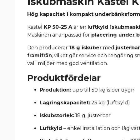
Iskubmaskin Kastel KP
Hög kapacitet i kompakt underbänksform
Kastel
KP 50-25 A
är en
luftkyld iskubmask
Maskinen är anpassad för
placering under 
Den producerar
18 g iskuber
med
justerbar
framifrån
, vilket gör service och rengöring 
val i miljöer med god ventilation.
Produktfördelar
Produktion:
upp till 50 kg is per dygn
Lagringskapacitet:
25 kg (luftkyld)
Iskubstorlek:
18 g, justerbar
Luftkyld
– enkel installation och låg v