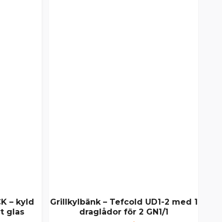
Ky
K – kyld
Grillkylbänk – Tefcold UD1-2 med 1
Gl
t glas
draglådor för 2 GN1/1