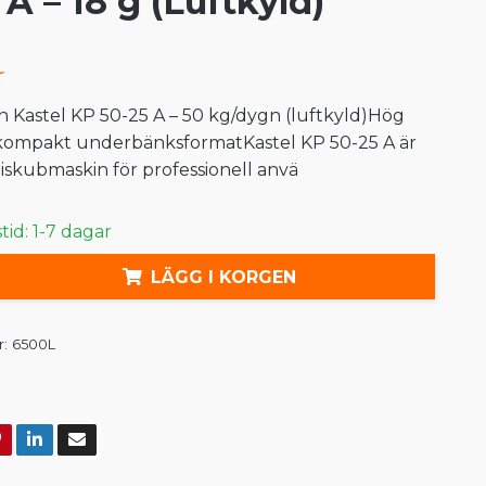
 A – 18 g (Luftkyld)
r
 Kastel KP 50-25 A – 50 kg/dygn (luftkyld)Hög
i kompakt underbänksformatKastel KP 50-25 A är
 iskubmaskin för professionell anvä
id: 1-7 dagar
LÄGG I KORGEN
:
6500L