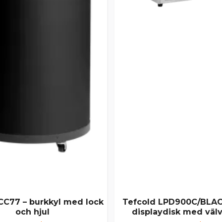
CC77 – burkkyl med lock
Tefcold LPD900C/BLAC
och hjul
displaydisk med välv