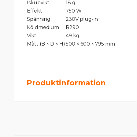
Iskubvikt
18 g
Effekt
750 W
Spänning
230V plug-in
Köldmedium
R290
Vikt
49 kg
Mått (B × D × H)
500 × 600 × 795 mm
Produktinformation