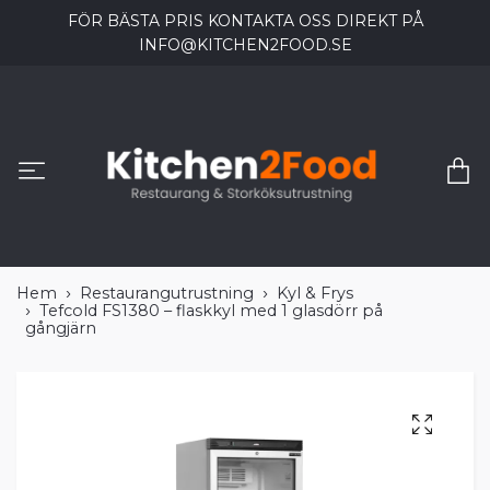
FÖR BÄSTA PRIS KONTAKTA OSS DIREKT PÅ
INFO@KITCHEN2FOOD.SE
Hem
Restaurangutrustning
Kyl & Frys
Tefcold FS1380 – flaskkyl med 1 glasdörr på
gångjärn