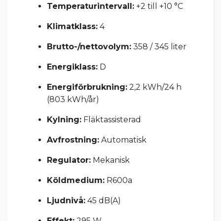
Temperaturintervall:
+2 till +10 °C
Klimatklass:
4
Brutto-/nettovolym:
358 / 345 liter
Energiklass:
D
Energiförbrukning:
2,2 kWh/24 h
(803 kWh/år)
Kylning:
Fläktassisterad
Avfrostning:
Automatisk
Regulator:
Mekanisk
Köldmedium:
R600a
Ljudnivå:
45 dB(A)
Effekt:
295 W