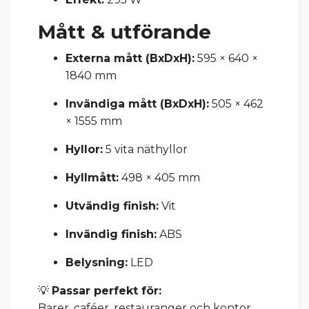
Mått & utförande
Externa mått (BxDxH):
595 × 640 ×
1840 mm
Invändiga mått (BxDxH):
505 × 462
× 1555 mm
Hyllor:
5 vita näthyllor
Hyllmått:
498 × 405 mm
Utvändig finish:
Vit
Invändig finish:
ABS
Belysning:
LED
💡
Passar perfekt för:
Barer, caféer, restauranger och kontor