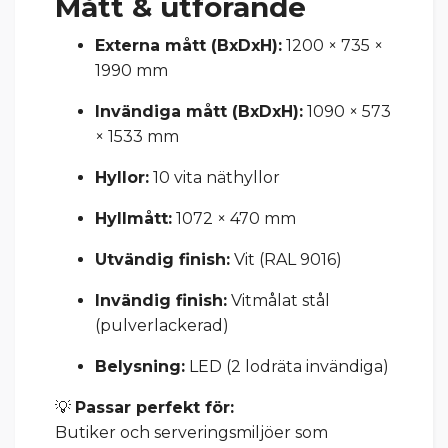
Mått & utförande
Externa mått (BxDxH):
1200 × 735 ×
1990 mm
Invändiga mått (BxDxH):
1090 × 573
× 1533 mm
Hyllor:
10 vita näthyllor
Hyllmått:
1072 × 470 mm
Utvändig finish:
Vit (RAL 9016)
Invändig finish:
Vitmålat stål
(pulverlackerad)
Belysning:
LED (2 lodräta invändiga)
💡
Passar perfekt för:
Butiker och serveringsmiljöer som