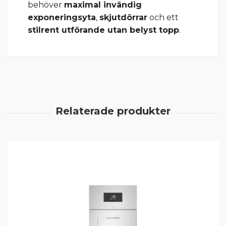
behöver
maximal invändig
exponeringsyta
,
skjutdörrar
och ett
stilrent utförande utan belyst topp
.