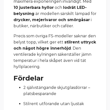
maximera exponeringen invändigt. Med
10 justerbara hyllor
och
lodrät LED-
belysning
är modellen särskilt lämpad för
drycker, mejerivaror och smörgåsar
i
butiker, närbutiker och caféer.
Precis som övriga FS-modeller saknar den
belyst topp, vilket ger ett
stilrent uttryck
och något högre innerhöjd
. Den
ventilerade kylningen säkerställer jämn
temperatur i hela skåpet även vid tät
hyllplacering.
Fördelar
2 självstängande skjutglasdörrar –
platsbesparande
Stilrent utförande utan ljustak