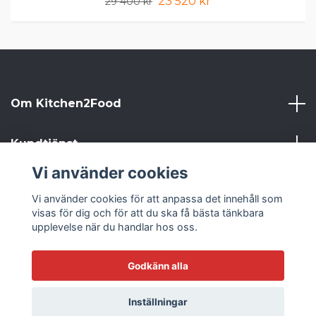
23 520 kr
29 400 kr
Om Kitchen2Food
Kundtjänst
Vi använder cookies
Kitchen2Food
Vi använder cookies för att anpassa det innehåll som
visas för dig och för att du ska få bästa tänkbara
Sociala medier
upplevelse när du handlar hos oss.
Godkänn alla
© 2026 Kitchen2Food
Inställningar