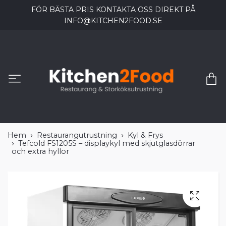
FÖR BÄSTA PRIS KONTAKTA OSS DIREKT PÅ
INFO@KITCHEN2FOOD.SE
Hem
Restaurangutrustning
Kyl & Frys
Tefcold FS1205S – displaykyl med skjutglasdörrar
och extra hyllor