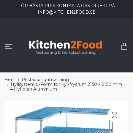
FÖR BÄSTA PRIS KONTAKTA OSS DIREKT PÅ
INFO@KITCHEN2FOOD.SE
Hem
Restaurangutrustning
Hyllsystem L-Form för Kyl-frysrum 2150 x 2150 mm
– 4 Hyllplan Aluminium