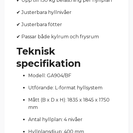
✔ Upp till 150 kg belastning per hyllplan
✔ Justerbara hyllnivåer
✔ Justerbara fötter
✔ Passar både kylrum och frysrum
Teknisk
specifikation
Modell: GA904/BF
Utförande: L-format hyllsystem
Mått (B x D x H): 1835 x 1845 x 1750
mm
Antal hyllplan: 4 nivåer
Hyllplansdjup: 400 mm