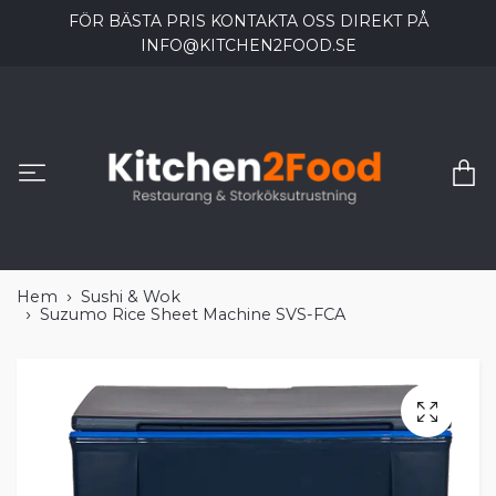
FÖR BÄSTA PRIS KONTAKTA OSS DIREKT PÅ
INFO@KITCHEN2FOOD.SE
Hem
Sushi & Wok
Suzumo Rice Sheet Machine SVS-FCA