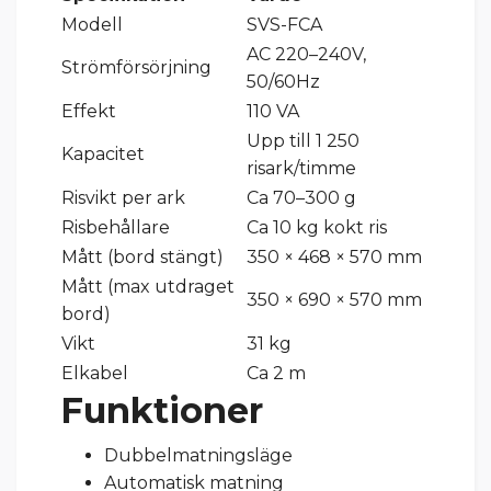
Modell
SVS-FCA
AC 220–240V,
Strömförsörjning
50/60Hz
Effekt
110 VA
Upp till 1 250
Kapacitet
risark/timme
Risvikt per ark
Ca 70–300 g
Risbehållare
Ca 10 kg kokt ris
Mått (bord stängt)
350 × 468 × 570 mm
Mått (max utdraget
350 × 690 × 570 mm
bord)
Vikt
31 kg
Elkabel
Ca 2 m
Funktioner
Dubbelmatningsläge
Automatisk matning