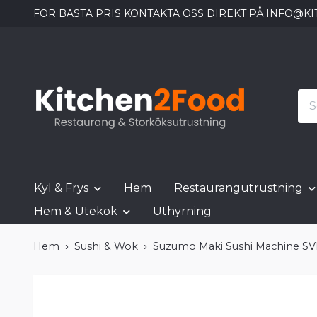
FÖR BÄSTA PRIS KONTAKTA OSS DIREKT PÅ
INFO@KI
Kyl & Frys
Hem
Restaurangutrustning
Hem & Utekök
Uthyrning
Hem
Sushi & Wok
Suzumo Maki Sushi Machine S