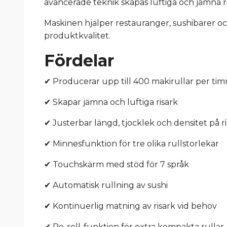
avancerade teknik skapas luftiga och jämna ri
Maskinen hjälper restauranger, sushibarer o
produktkvalitet.
Fördelar
✔ Producerar upp till 400 makirullar per ti
✔ Skapar jämna och luftiga risark
✔ Justerbar längd, tjocklek och densitet på r
✔ Minnesfunktion för tre olika rullstorlekar
✔ Touchskärm med stöd för 7 språk
✔ Automatisk rullning av sushi
✔ Kontinuerlig matning av risark vid behov
✔ Re-roll-funktion för extra kompakta rullar