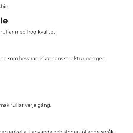
hin.
le
irullar med hög kvalitet.
ing som bevarar riskornens struktur och ger:
akirullar varje gång.
 enkel att använda och stöder följande språk: