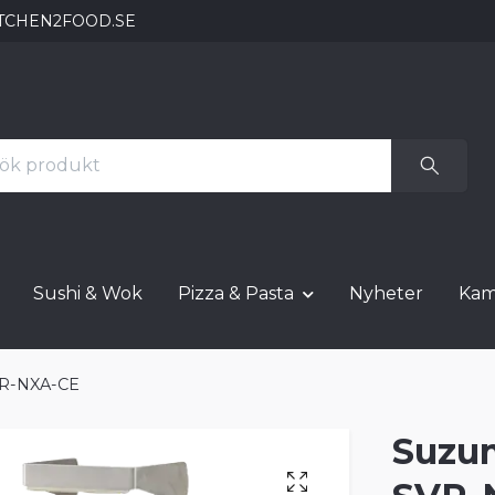
TCHEN2FOOD.SE
Sushi & Wok
Pizza & Pasta
Nyheter
Kam
VR-NXA-CE
Suzu