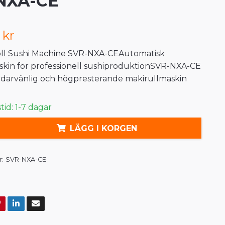
NXA-CE
 kr
l Sushi Machine SVR-NXA-CEAutomatisk
skin för professionell sushiproduktionSVR-NXA-CE
ndarvänlig och högpresterande makirullmaskin
id: 1-7 dagar
LÄGG I KORGEN
:
SVR-NXA-CE