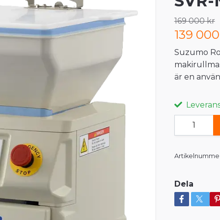
SVR-
169 000 kr
139 000
Suzumo Rol
makirullma
är en anvä
Leveranst
Artikelnummer
Dela