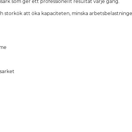
sark som ger ett professionellt resultat varje gång.
ch storkök att öka kapaciteten, minska arbetsbelastning
mme
isarket