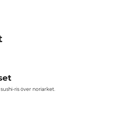
t
set
ushi-ris över noriarket.