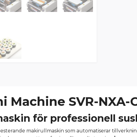
hi Machine SVR-NXA-
askin för professionell su
sterande makirullmaskin som automatiserar tillverknin