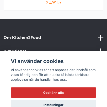
2 485 kr
Om Kitchen2Food
Kundtjänst
Vi använder cookies
Kitchen2Food
Vi använder cookies för att anpassa det innehåll som
visas för dig och för att du ska få bästa tänkbara
Sociala medier
upplevelse när du handlar hos oss.
Godkänn alla
© 2026 Kitchen2Food
Inställningar