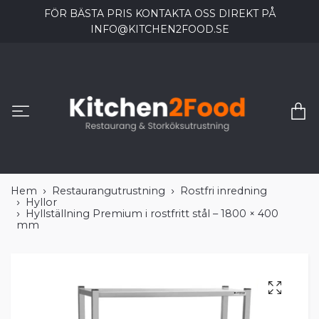
FÖR BÄSTA PRIS KONTAKTA OSS DIREKT PÅ
INFO@KITCHEN2FOOD.SE
Hem
Restaurangutrustning
Rostfri inredning
Hyllor
Hyllställning Premium i rostfritt stål – 1800 × 400
mm