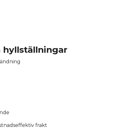
 hyllställningar
nvändning
ande
stnadseffektiv frakt