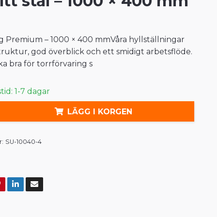
ritt stål – 1000 × 400 mm
ng Premium – 1000 × 400 mmVåra hyllställningar
truktur, god överblick och ett smidigt arbetsflöde.
ka bra för torrförvaring s
id: 1-7 dagar
LÄGG I KORGEN
:
SU-10040-4