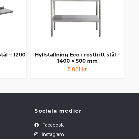
stål – 1200
Hyllställning Eco i rostfritt stål –
Hy
1400 × 500 mm
5 821 kr
Sociala medier
Facebook
Instagram