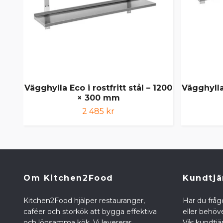
Vägghylla Eco i rostfritt stål – 1200
Vägghylla 
× 300 mm
2 485 kr
Om Kitchen2Food
Kundtjä
Kitchen2Food hjälper restauranger,
Har du fråg
caféer och storkök att bygga effektiva
eller behöve
och lönsamma kök. Vi levererar
Vår kundtjän