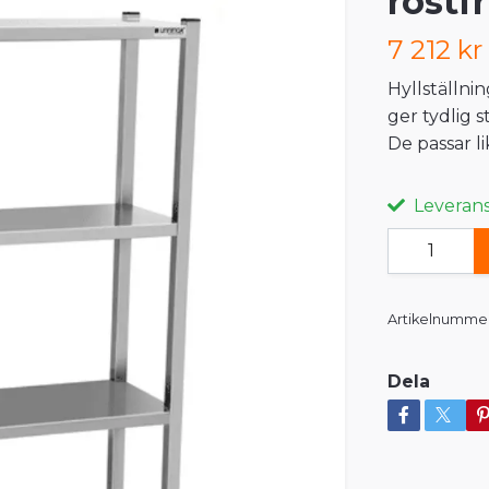
rostf
7 212 kr
Hyllställni
ger tydlig s
De passar li
Leveranst
Artikelnummer
Dela