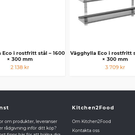
Eco i rostfritt stål – 1600
Vägghylla Eco i rostfritt 
× 300 mm
× 300 mm
2 138 kr
3 709 kr
nst
Kitchen2Food
or om produkter, leveranser
Om Kitchen2Food
r rådgivning inför ditt köp?
Kontakta oss
st finns här för att hjälpa dig.