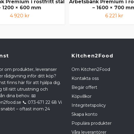
k Premium i rostfritt stål
Arbetsbänk Premium i rost
– 1200 × 600 mm
– 1600 × 700 m
4 920 kr
6 221 kr
nst
Kitchen2Food
or om produkter, leveranser
Om Kitchen2Food
r rådgivning inför ditt köp?
Kontakta oss
st finns här för att hjälpa dig.
Begär offert
g till rätt utrustning och
rån dina behov. 📧
Köpvillkor
en2food.se
📞 073-671 22 68 Vi
Integritetspolicy
 snabbt – oftast inom 24
Skapa konto
Populära produkter
Våra leverantörer