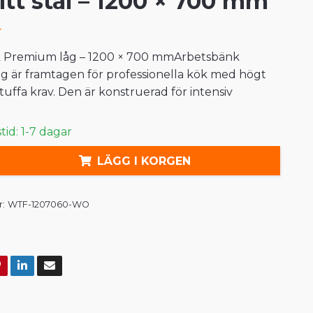
ritt stål – 1200 × 700 mm
r
 Premium låg – 1200 × 700 mmArbetsbänk
 är framtagen för professionella kök med högt
uffa krav. Den är konstruerad för intensiv
id: 1-7 dagar
LÄGG I KORGEN
:
WTF-1207060-WO