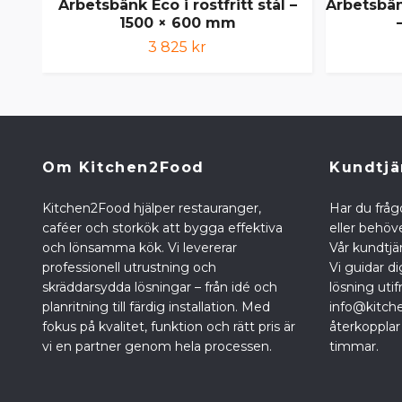
Arbetsbänk Eco i rostfritt stål –
Arbetsbän
1500 × 600 mm
3 825 kr
Om Kitchen2Food
Kundtjä
Kitchen2Food hjälper restauranger,
Har du fråg
caféer och storkök att bygga effektiva
eller behöve
och lönsamma kök. Vi levererar
Vår kundtjän
professionell utrustning och
Vi guidar di
skräddarsydda lösningar – från idé och
lösning utif
planritning till färdig installation. Med
info@kitch
fokus på kvalitet, funktion och rätt pris är
återkopplar
vi en partner genom hela processen.
timmar.