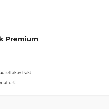
nk Premium
adseffektiv frakt
er offert