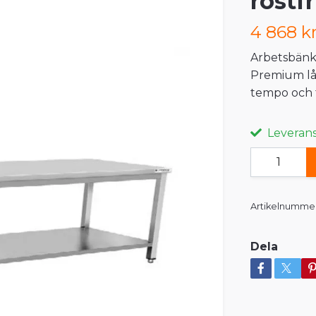
rostf
4 868 k
Arbetsbänk
Premium låg
tempo och t
Leveranst
Artikelnummer
Dela