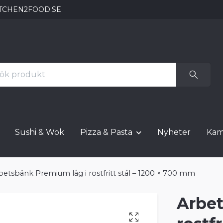
TCHEN2FOOD.SE
Sushi & Wok
Pizza & Pasta
Nyheter
Kam
betsbänk Premium låg i rostfritt stål – 1200 × 700 mm
Arbet