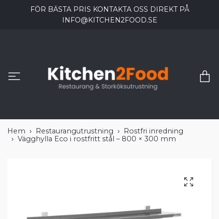
FÖR BÄSTA PRIS KONTAKTA OSS DIREKT PÅ
INFO@KITCHEN2FOOD.SE
Hem
Restaurangutrustning
Rostfri inredning
Vägghylla Eco i rostfritt stål – 800 × 300 mm