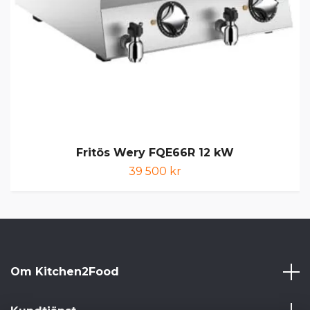
Fritös Wery FQE66R 12 kW
39 500 kr
Om Kitchen2Food