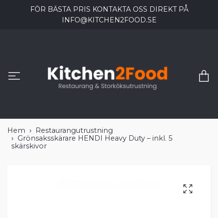
FÖR BÄSTA PRIS KONTAKTA OSS DIREKT PÅ
INFO@KITCHEN2FOOD.SE
Hem
Restaurangutrustning
Grönsaksskärare HENDI Heavy Duty – inkl. 5
skärskivor