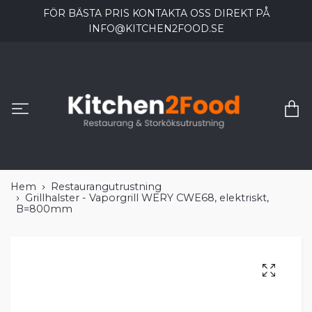
FÖR BÄSTA PRIS KONTAKTA OSS DIREKT PÅ
INFO@KITCHEN2FOOD.SE
Hem
Restaurangutrustning
Grillhalster - Vaporgrill WERY CWE68, elektriskt,
B=800mm