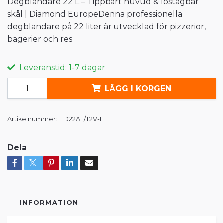
Degblandare 22 L – Tippbart huvud & löstagbar
skål | Diamond EuropeDenna professionella
degblandare på 22 liter är utvecklad för pizzerior,
bagerier och res
Leveranstid: 1-7 dagar
LÄGG I KORGEN
Artikelnummer:
FD22AL/T2V-L
Dela
INFORMATION