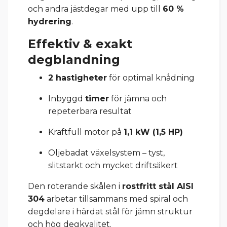
och andra jästdegar med upp till
60 %
hydrering
.
Effektiv & exakt
degblandning
2 hastigheter
för optimal knådning
Inbyggd
timer
för jämna och
repeterbara resultat
Kraftfull motor på
1,1 kW (1,5 HP)
Oljebadat växelsystem – tyst,
slitstarkt och mycket driftsäkert
Den roterande skålen i
rostfritt stål AISI
304
arbetar tillsammans med spiral och
degdelare i härdat stål för jämn struktur
och hög degkvalitet.