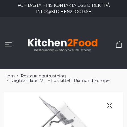
FÖR BÄSTA PRIS KONTAKTA OSS DIREKT PÅ
INFO@KITCHEN2FOOD.SE
Hem
Restaurangutrustning
Degblandare 22 L – Lös kittel | Diamond Europe